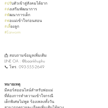
#ปร
ับตัวเข้าสู่สังคมได้ยาก
#ส
่งเสริมพัฒนาการ
#พ
ัฒนาการเด็ก
#พ
่อแม่เข้าใจก่อนสอน
#เล
ี้ยงลูก
#Earworm
📩 สอบถามข้อมูลเพิ่มเติม
LINE OA : @baankhuphu
📞 โทร. 093-555-2649
หมายเหตุ
มีคอร์สออนไลน์สำหรับพ่อแม่
ที่ต้องการทำความเข้าใจกรณี
เด็กพิเศษไม่พูด ร้องเพลงทั้งวัน
สามารถดูรายละเอียดเพิ่มเติมได้ทาง 