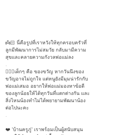
👼🏻 นี่คือรูปที่เราหวังให้ทุกครอบครัวที่
ลูกมีพัฒนาการไม่สมวัย กลับมามีความ
สุขและคลายความกังวลพ่อแม่ลง
.
👩‍❤️‍👩เด็กๆ คือ ของขวัญ หากวันนึงของ
ขวัญอาจไม่ถูกใจ แต่หนูยังมีมุมน่ารักกับ
พ่อแม่เสมอ อยากให้พ่อแม่มองหาข้อดี
ของลูกน้อยให้ได้ทุกวันที่แตกต่างกัน และ
สิ่งไหนน้องทำไม่ได้พยายามพัฒนาน้อง
ต่อไปนะคะ
.
❤️ "บ้านครูภู่" เราพร้อมเป็นผู้สนับสนุน