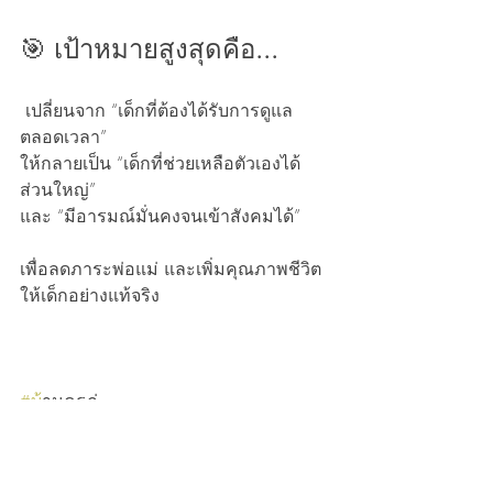
🎯 เป้าหมายสูงสุดคือ...
 เปลี่ยนจาก “เด็กที่ต้องได้รับการดูแล
ตลอดเวลา”
ให้กลายเป็น “เด็กที่ช่วยเหลือตัวเองได้
ส่วนใหญ่”
และ “มีอารมณ์มั่นคงจนเข้าสังคมได้”
เพื่อลดภาระพ่อแม่ และเพิ่มคุณภาพชีวิต
ให้เด็กอย่างแท้จริง
#บ
้านครูภู่ 
#ออท
ิสติก 
#ออท
ิสติกเทียม 
#พ
ัฒนาการช้า