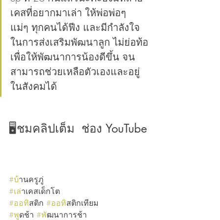
เคสที่อยากมาเล่า ให้พ่อพ่อๆ 
แม่ๆ ทุกคนได้ฟีง และมีกำลังใจ
ในการส่งเสริมพัฒนาลูก ไม่ย่อท้อ
เพื่อให้พัฒนาการน้องดีขึ้น จน
สามารถช่วยเหลือตัวเองและอยู่
ในสังคมได้
🖥️ชมคลิปเต็ม  ช่อง YouTube
#บ
้านครูภู่
#เล
่าเคสเด็กโต
#ออท
ิสติก 
#ออท
ิสติกเทียม 
#พ
ูดช้า 
#พ
ัฒนาการช้า 