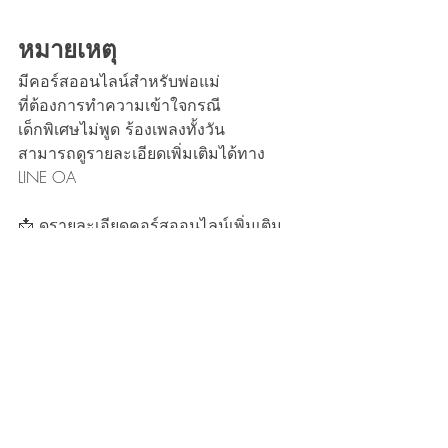
หมายเหตุ
มีคอร์สออนไลน์สำหรับพ่อแม่
ที่ต้องการทำความเข้าใจกรณี
เด็กพิเศษไม่พูด ร้องเพลงทั้งวัน
สามารถดูรายละเอียดเพิ่มเติมได้ทาง 
LINE OA
📩 ดูรายละเอียดคอร์สออนไลน์เพิ่มเติม
LINE OA : @baankhuphu
📞 โทร. 093-555-2649
Recent Posts
See All