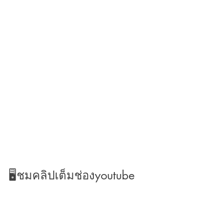
🖥️ชมคลิปเต็มช่องyoutube