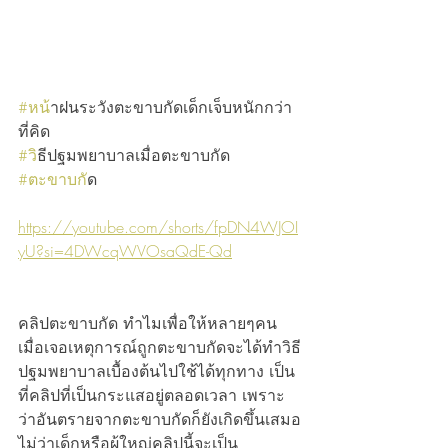
#หน
้าฝนระวังตะขาบกัดเด็กเจ็บหนักกว่า
ที่คิด
#ว
ิธีปฐมพยาบาลเมื่อตะขาบกัด
#ตะขาบก
ัด
https://youtube.com/shorts/fpDN4WJOI
yU?si=4DWcqWVOsaQdE-Qd
คลิปตะขาบกัด ทำไมเพื่อให้หลายๆคน
เมื่อเจอเหตุการณ์ถูกตะขาบกัดจะได้ทำวิธี
ปฐมพยาบาลเบื้องต้นไปใช้ได้ทุกทาง เป็น
ที่คลิปที่เป็นกระแสอยู่ตลอดเวลา เพราะ
ว่าอันตรายจากตะขาบกัดก็ยังเกิดขึ้นเสมอ
ไม่ว่าเด็กหรือผู้ใหญ่คลิปนี้จะเป็น