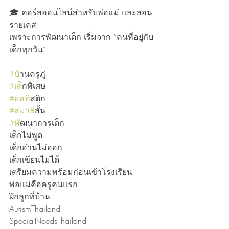
🎓 คอร์สออนไลน์สำหรับพ่อแม่ และสอน
รายเคส
เพราะการพัฒนาเด็ก เริ่มจาก “คนที่อยู่กับ
เด็กทุกวัน”
#บ
้านครูภู่
#เด
็กพิเศษ
#ออท
ิสติก
#สมาธ
ิสั้น
#พ
ัฒนาการเด็ก
เด็กไม่พูด
เด็กอ่านไม่ออก
เด็กเขียนไม่ได้
เตรียมความพร้อมก่อนเข้าโรงเรียน
พ่อแม่คือครูคนแรก
ฝึกลูกที่บ้าน
AutismThailand
SpecialNeedsThailand