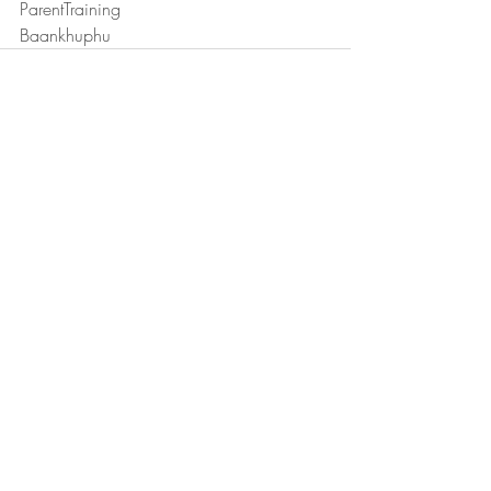
ParentTraining
Baankhuphu
Recent Posts
See All