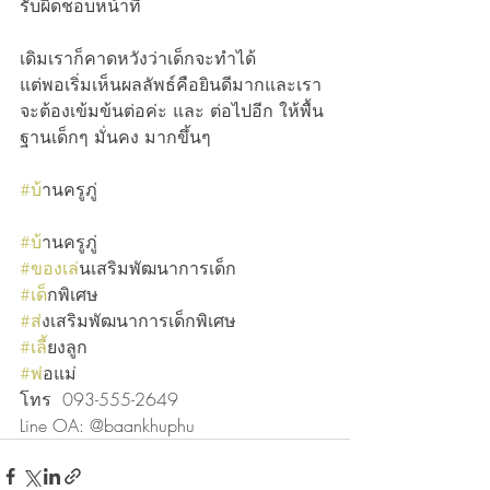
รับผิดชอบหน้าที่
เดิมเราก็คาดหวังว่าเด็กจะทำได้ 
แต่พอเริ่มเห็นผลลัพธ์คือยินดีมากและเรา
จะต้องเข้มข้นต่อค่ะ และ ต่อไปอีก ให้พื้น
ฐานเด็กๆ มั่นคง มากขึ้นๆ 
#บ
้านครูภู่
#บ
้านครูภู่
#ของเล
่นเสริมพัฒนาการเด็ก
#เด
็กพิเศษ
#ส
่งเสริมพัฒนาการเด็กพิเศษ
#เล
ี้ยงลูก
#พ
่อแม่
โทร  093-555-2649 
Line OA: @baankhuphu