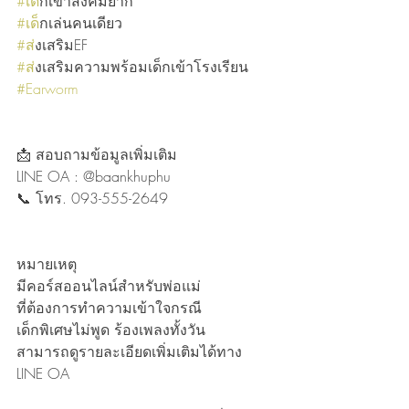
#เด
็กเข้าสังคมยาก
#เด
็กเล่นคนเดียว
#ส
่งเสริมEF
#ส
่งเสริมความพร้อมเด็กเข้าโรงเรียน
#Earworm
📩 สอบถามข้อมูลเพิ่มเติม
LINE OA : @baankhuphu
📞 โทร. 093-555-2649
หมายเหตุ
มีคอร์สออนไลน์สำหรับพ่อแม่
ที่ต้องการทำความเข้าใจกรณี
เด็กพิเศษไม่พูด ร้องเพลงทั้งวัน
สามารถดูรายละเอียดเพิ่มเติมได้ทาง 
LINE OA