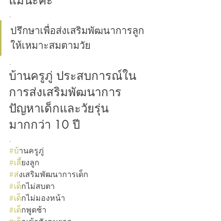
แม่นะคะ
.
ปรึกษาเพื่อส่งเสริมพัฒนาการลูก
ให้เหมาะสมตามวัย
.
บ้านครูภู่ ประสบการณ์ใน
การส่งเสริมพัฒนาการ
ปัญหาเด็กและวัยรุ่น 
มากกว่า 10 ปี 
.
#บ
้านครูภู่ 
#เล
ี้ยงลูก 
#ส
่งเสริมพัฒนาการเด็ก
#เด
็กไม่สบตา
#เด
็กไม่มองหน้า
#เด
็กพูดช้า