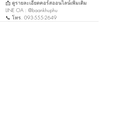
📩 ดูรายละเอียดคอร์สออนไลน์เพิ่มเติม
LINE OA : @baankhuphu
📞 โทร. 093-555-2649
Recent Posts
See All