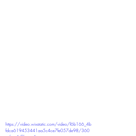
https://video.wixstatic.com/video/f6b166_4b
fdca619453441aa5c4ce7fe057de98/360