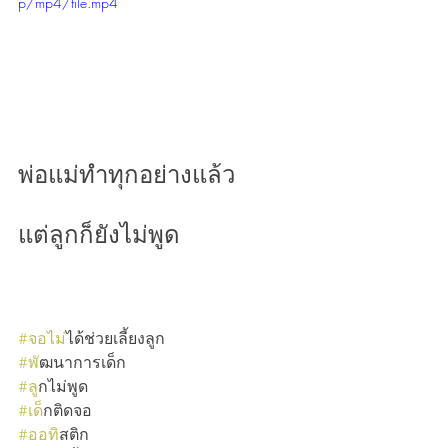
p/mp4/file.mp4
พ่อแม่ทำทุกอย่างแล้ว
แต่ลูกก็ยังไม่พูด
#จอไม
่ได้ช่วยเลี้ยงลูก
#พ
ัฒนาการเด็ก
#ล
ูกไม่พูด
#เด
็กติดจอ
#ออท
ิสติก