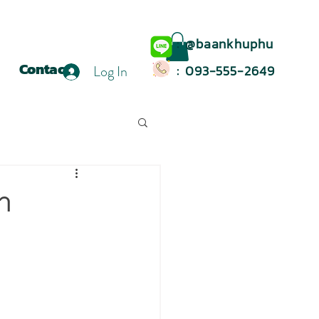
: @baankhuphu
Contact
Log In
: 093-555-2649
า