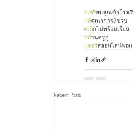
#เตร
ียมลูกเข้าโรงเร
#พ
ัฒนาการ3ขวบ
#เด
็กไม่พร้อมเรียน
#บ
้านครูภู่
#คอร
์สออนไลน์พ่อแ
Recent Posts