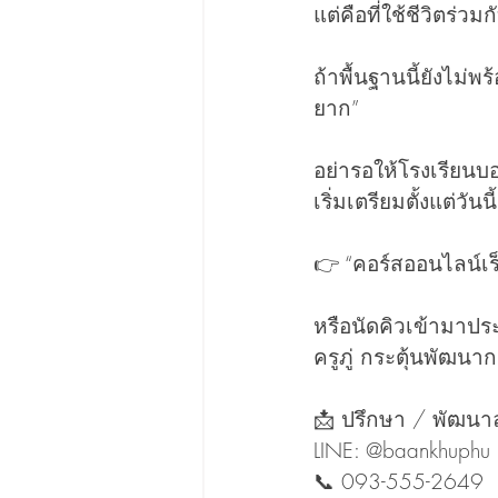
แต่คือที่ใช้ชีวิตร่วม
ถ้าพื้นฐานนี้ยังไม่พ
ยาก”
อย่ารอให้โรงเรียนบ
เริ่มเตรียมตั้งแต่วันนี้
👉 “คอร์สออนไลน์เร็
หรือนัดคิวเข้ามาประ
ครูภู่ กระตุ้นพัฒนา
📩 ปรึกษา / พัฒนาลูก
LINE: @baankhuphu
📞 093-555-2649