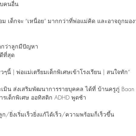
กับคนอื่น
ร้อม เด็กจะ “เหนื่อย” มากกว่าที่พ่อแม่คิด และอาจถูกมองว
อกว่าลูกมีปัญหา
ดีที่สุด
วๆนี้ | พ่อแม่เตรียมเด็กพิเศษเข้าโรงเรียน | สนใจทัก”
เมิน ส่งเสริมพัฒนาการรายบุคคล ได้ที่ บ้านครูภู่ Baan
การเด็กพิเศษ ออทิสติก ADHD พูดช้า 
/ยิ่งเริ่มเร็วยิ่งแก้ได้เร็ว/ความพร้อมก็เร็วขึ้น