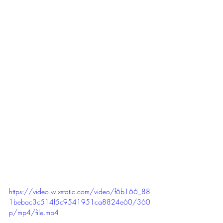
https://video.wixstatic.com/video/f6b166_88
1bebac3c514f5c9541951ca8824e60/360
p/mp4/file.mp4