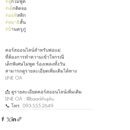
#ล
ูกไม่พูด
#เด
็กติดจอ
#ออท
ิสติก
#สมาธ
ิสั้น
#บ
้านครูภู่
คอร์สออนไลน์สำหรับพ่อแม่
ที่ต้องการทำความเข้าใจกรณี
เด็กพิเศษไม่พูด ร้องเพลงทั้งวัน
สามารถดูรายละเอียดเพิ่มเติมได้ทาง 
LINE OA
📩 ดูรายละเอียดคอร์สออนไลน์เพิ่มเติม
LINE OA : @baankhuphu
📞 โทร. 093-555-2649