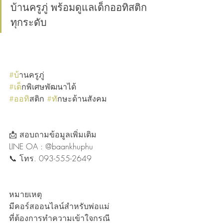
บ้านครูภู่ พร้อมดูแลเด็กออทิสติก
ทุกระดับ
#บ
้านครูภู่
#เด
็กพิเศษพัฒนาได้ 
#ออท
ิสติก 
#ท
ักษะด้านสังคม 
📩 สอบถามข้อมูลเพิ่มเติม
LINE OA : @baankhuphu
📞 โทร. 093-555-2649
หมายเหตุ
มีคอร์สออนไลน์สำหรับพ่อแม่
ที่ต้องการทำความเข้าใจกรณี